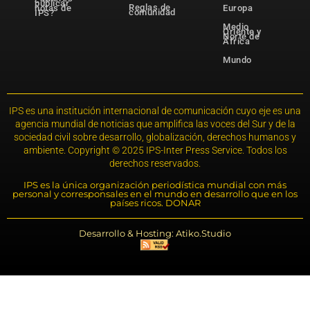
publicar
Reglas de
notas de
Europa
comunidad
IPS?
Medio
Oriente y
Norte de
África
Mundo
IPS es una institución internacional de comunicación cuyo eje es una
agencia mundial de noticias que amplifica las voces del Sur y de la
sociedad civil sobre desarrollo, globalización, derechos humanos y
ambiente. Copyright © 2025 IPS-Inter Press Service. Todos los
derechos reservados.
IPS es la única organización periodística mundial con más
personal y corresponsales en el mundo en desarrollo que en los
países ricos. DONAR
Desarrollo & Hosting: Atiko.Studio