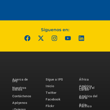
Síguenos en:
Acerca de
Sigue a IPS
África
IPS
Inicio
América
Nuestros
Latina y el
socios
Caribe
Twitter
Contáctenos
América del
Norte
Facebook
Apóyenos
Asia-
Flickr
Pacífico
¿Quieres