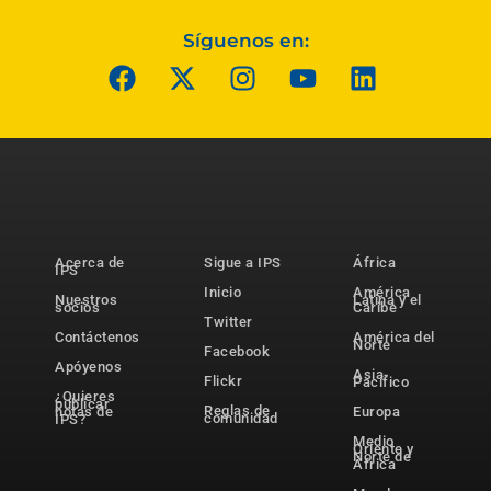
Síguenos en:
Acerca de
Sigue a IPS
África
IPS
Inicio
América
Nuestros
Latina y el
socios
Caribe
Twitter
Contáctenos
América del
Norte
Facebook
Apóyenos
Asia-
Flickr
Pacífico
¿Quieres
publicar
Reglas de
notas de
Europa
comunidad
IPS?
Medio
Oriente y
Norte de
África