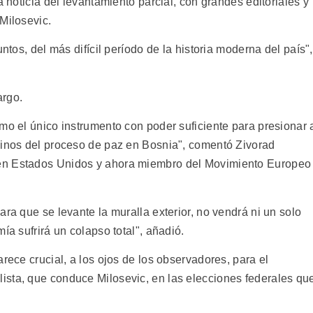
a noticia del levantamiento parcial, con grandes editoriales y
Milosevic.
ntos, del más difícil período de la historia moderna del país",
argo.
mo el único instrumento con poder suficiente para presionar 
minos del proceso de paz en Bosnia", comentó Zivorad
en Estados Unidos y ahora miembro del Movimiento Europeo
ara que se levante la muralla exterior, no vendrá ni un solo
ía sufrirá un colapso total", añadió.
rece crucial, a los ojos de los observadores, para el
ista, que conduce Milosevic, en las elecciones federales qu