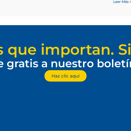
Leer Más 
s que importan. Si
e gratis a nuestro bolet
Haz clic aquí