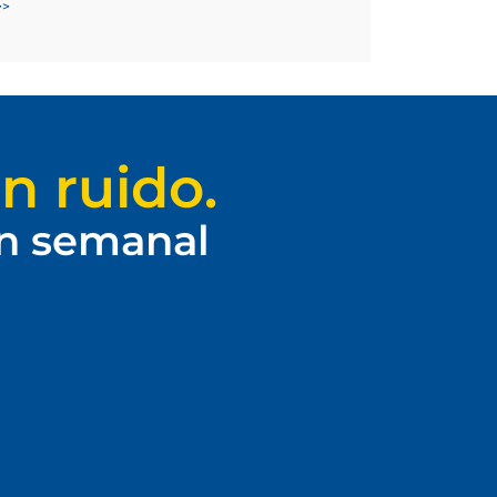
>>
n ruido.
ín semanal