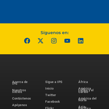
Síguenos en:
Acerca de
Sigue a IPS
África
IPS
Inicio
América
Nuestros
Latina y el
socios
Caribe
Twitter
Contáctenos
América del
Norte
Facebook
Apóyenos
Asia-
Flickr
Pacífico