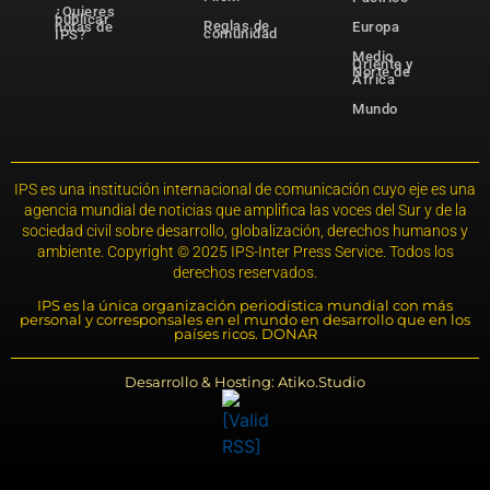
¿Quieres
publicar
Reglas de
notas de
Europa
comunidad
IPS?
Medio
Oriente y
Norte de
África
Mundo
IPS es una institución internacional de comunicación cuyo eje es una
agencia mundial de noticias que amplifica las voces del Sur y de la
sociedad civil sobre desarrollo, globalización, derechos humanos y
ambiente. Copyright © 2025 IPS-Inter Press Service. Todos los
derechos reservados.
IPS es la única organización periodística mundial con más
personal y corresponsales en el mundo en desarrollo que en los
países ricos. DONAR
Desarrollo & Hosting: Atiko.Studio