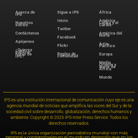
Acerca de
Sigue a IPS
África
IPS
Inicio
América
Nuestros
Latina y el
socios
Caribe
Twitter
Contáctenos
América del
Norte
Facebook
Apóyenos
Asia-
Flickr
Pacífico
¿Quieres
publicar
Reglas de
notas de
Europa
comunidad
IPS?
Medio
Oriente y
Norte de
África
Mundo
IPS es una institución internacional de comunicación cuyo eje es una
agencia mundial de noticias que amplifica las voces del Sur y de la
sociedad civil sobre desarrollo, globalización, derechos humanos y
ambiente. Copyright © 2025 IPS-Inter Press Service. Todos los
derechos reservados.
IPS es la única organización periodística mundial con más
personal y corresponsales en el mundo en desarrollo que en los