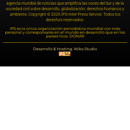
agencia mundial de noticias que amplifica las voces del Sur y de la
sociedad civil sobre desarrollo, globalización, derechos humanos y
ambiente. Copyright © 2025 IPS-Inter Press Service. Todos los
derechos reservados.
IPS es la única organización periodística mundial con más
personal y corresponsales en el mundo en desarrollo que en los
países ricos. DONAR
Desarrollo & Hosting: Atiko.Studio