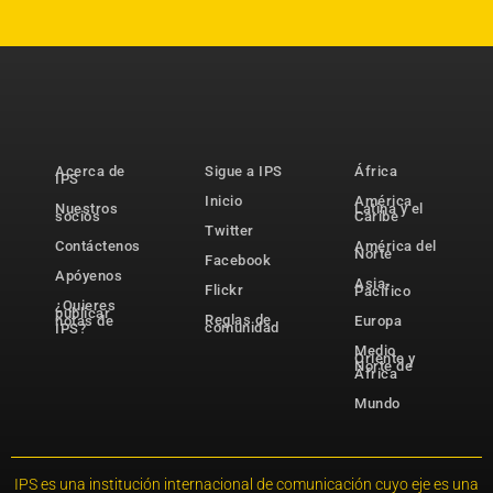
Acerca de
Sigue a IPS
África
IPS
Inicio
América
Nuestros
Latina y el
socios
Caribe
Twitter
Contáctenos
América del
Norte
Facebook
Apóyenos
Asia-
Flickr
Pacífico
¿Quieres
publicar
Reglas de
notas de
Europa
comunidad
IPS?
Medio
Oriente y
Norte de
África
Mundo
IPS es una institución internacional de comunicación cuyo eje es una