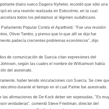
importante diario sueco Dagens Nyheter, recordó que sólo una
ipó en una reunión realizada en Estocolmo, en la cual
ancelara todos los préstamos al régimen sudafricano.
 Parlamento Popular Contra el Apartheid. "Fue una reunión
tros, Oliver Tambo, y pienso que lo que allí se dijo fue
omento padecía crecientes problemas económicos", dijo
dios de comunicación de Suecia citan expresiones del
s Johnson, según las cuales el nombre de Williamson había
ción del asesinato.
viamente, haber tenido vinculaciones con Suecia. Se cree qu
 Estocolmo durante el tiempo en el cual Palme fue asesinado.
ue las afirmaciones de De Kock deber ser sopesadas, "Es mu
 son verdaderas", comentó Steve Friedman, director del