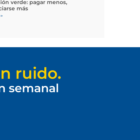
ción verde: pagar menos,
ciarse más
>>
n ruido.
ín semanal