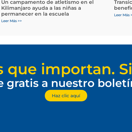
Un campamento de atletismo en el
Transi
Kilimanjaro ayuda a las niñas a
benefi
permanecer en la escuela
Leer Más 
Leer Más >>
s que importan. Si
e gratis a nuestro bolet
Haz clic aquí