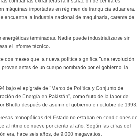
 a las compañías extranjeras la instalación de centrales
on máquinas importadas en régimen de franquicia aduanera, 
se encuentra la industria nacional de maquinaria, carente de
energéticas terminadas. Nadie puede industrializarse sin
esa el informe técnico.
ce dos meses que la nueva política significa "una revolución
s, provenientes de un cuerpo nombrado por el gobierno, la
94 bajo el epígrafe de "Marco de Política y Conjunto de
ración de Energía en Pakistán", como fruto de la labor del
or Bhutto después de asumir el gobierno en octubre de 1993
presas monopólicas del Estado no estaban en condiciones d
e al ritmo de nueve por ciento al año. Según las cifras del
ón era, hace seis años, de 9.000 megavatios.