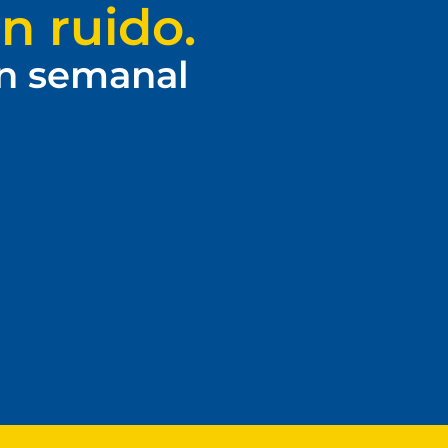
n ruido.
ín semanal