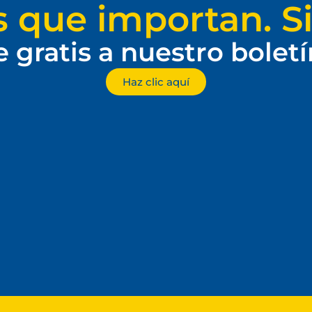
s que importan. Si
e gratis a nuestro bolet
Haz clic aquí