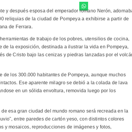
nte y después esposa del emperador romano Nerón, adornab
00 reliquias de la ciudad de Pompeya a exhibirse a partir de
iana de Ferrara.
s herramientas de trabajo de los pobres, utensilios de cocina,
e de la exposición, destinada a ilustrar la vida en Pompeya,
s de Cristo bajo las cenizas y piedras lanzadas por el volcá
rte de los 300.000 habitantes de Pompeya, aunque muchos
intactos. Ese aparente milagro se debió a la colada de lava
ándose en un sólida envoltura, removida luego por los
s de esa gran ciudad del mundo romano será recreada en la
vio", entre paredes de cartón yeso, con distintos colores
os y mosaicos, reproducciones de imágenes y fotos,