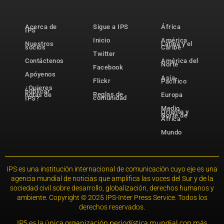
Acerca de
Sigue a IPS
África
IPS
Inicio
América
Nuestros
Latina y el
socios
Caribe
Twitter
Contáctenos
América del
Norte
Facebook
Apóyenos
Asia-
Flickr
Pacífico
¿Quieres
publicar
Reglas de
notas de
Europa
comunidad
IPS?
Medio
Oriente y
Norte de
África
Mundo
IPS es una institución internacional de comunicación cuyo eje es una
agencia mundial de noticias que amplifica las voces del Sur y de la
sociedad civil sobre desarrollo, globalización, derechos humanos y
ambiente. Copyright © 2025 IPS-Inter Press Service. Todos los
derechos reservados.
IPS es la única organización periodística mundial con más