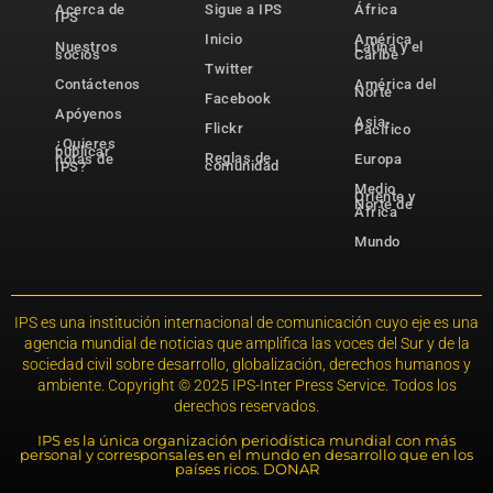
Acerca de
Sigue a IPS
África
IPS
Inicio
América
Nuestros
Latina y el
socios
Caribe
Twitter
Contáctenos
América del
Norte
Facebook
Apóyenos
Asia-
Flickr
Pacífico
¿Quieres
publicar
Reglas de
notas de
Europa
comunidad
IPS?
Medio
Oriente y
Norte de
África
Mundo
IPS es una institución internacional de comunicación cuyo eje es una
agencia mundial de noticias que amplifica las voces del Sur y de la
sociedad civil sobre desarrollo, globalización, derechos humanos y
ambiente. Copyright © 2025 IPS-Inter Press Service. Todos los
derechos reservados.
IPS es la única organización periodística mundial con más
personal y corresponsales en el mundo en desarrollo que en los
países ricos. DONAR