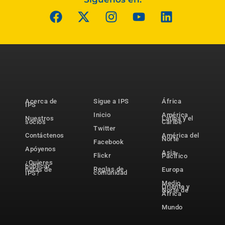
Acerca de
Sigue a IPS
África
IPS
Inicio
América
Nuestros
Latina y el
socios
Caribe
Twitter
Contáctenos
América del
Norte
Facebook
Apóyenos
Asia-
Flickr
Pacífico
¿Quieres
publicar
Reglas de
notas de
Europa
comunidad
IPS?
Medio
Oriente y
Norte de
África
Mundo