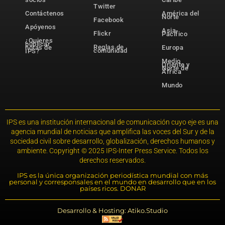
Twitter
Contáctenos
América del
Norte
Facebook
Apóyenos
Asia-
Flickr
Pacífico
¿Quieres
publicar
Reglas de
notas de
Europa
comunidad
IPS?
Medio
Oriente y
Norte de
África
Mundo
IPS es una institución internacional de comunicación cuyo eje es una
agencia mundial de noticias que amplifica las voces del Sur y de la
sociedad civil sobre desarrollo, globalización, derechos humanos y
ambiente. Copyright © 2025 IPS-Inter Press Service. Todos los
derechos reservados.
IPS es la única organización periodística mundial con más
personal y corresponsales en el mundo en desarrollo que en los
países ricos. DONAR
Desarrollo & Hosting: Atiko.Studio