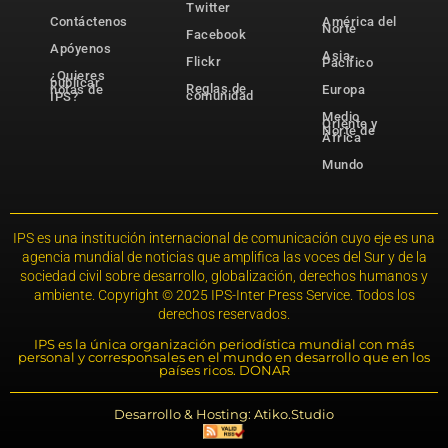
Twitter
Contáctenos
América del
Norte
Facebook
Apóyenos
Asia-
Flickr
Pacífico
¿Quieres
publicar
Reglas de
notas de
Europa
comunidad
IPS?
Medio
Oriente y
Norte de
África
Mundo
IPS es una institución internacional de comunicación cuyo eje es una
agencia mundial de noticias que amplifica las voces del Sur y de la
sociedad civil sobre desarrollo, globalización, derechos humanos y
ambiente. Copyright © 2025 IPS-Inter Press Service. Todos los
derechos reservados.
IPS es la única organización periodística mundial con más
personal y corresponsales en el mundo en desarrollo que en los
países ricos. DONAR
Desarrollo & Hosting: Atiko.Studio