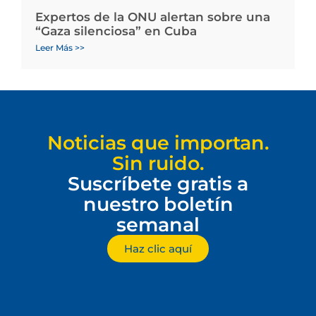
Expertos de la ONU alertan sobre una
“Gaza silenciosa” en Cuba
Leer Más >>
Noticias que importan.
Sin ruido.
Suscríbete gratis a
nuestro boletín
semanal
Haz clic aquí