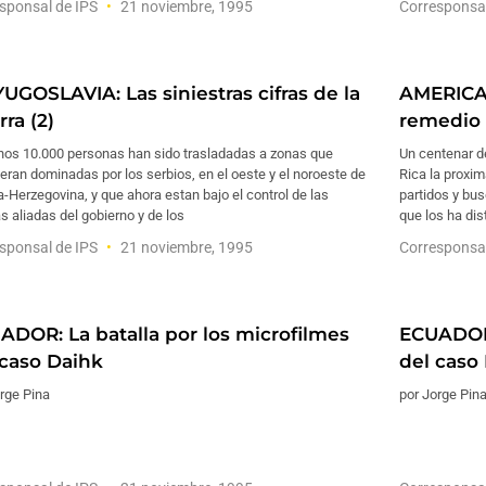
sponsal de IPS
21 noviembre, 1995
Corresponsa
UGOSLAVIA: Las siniestras cifras de la
AMERICA 
ra (2)
remedio 
nos 10.000 personas han sido trasladadas a zonas que
Un centenar d
eran dominadas por los serbios, en el oeste y el noroeste de
Rica la proxi
-Herzegovina, y que ahora estan bajo el control de las
partidos y bus
s aliadas del gobierno y de los
que los ha di
sponsal de IPS
21 noviembre, 1995
Corresponsa
ADOR: La batalla por los microfilmes
ECUADOR:
 caso Daihk
del caso
rge Pina
por Jorge Pin