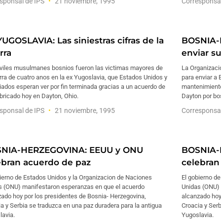
sponsal de IPS
21 noviembre, 1995
Corresponsa
UGOSLAVIA: Las siniestras cifras de la
BOSNIA-H
rra
enviar s
iviles musulmanes bosnios fueron las victimas mayores de
La Organizacio
rra de cuatro anos en la ex Yugoslavia, que Estados Unidos y
para enviar a
iados esperan ver por fin terminada gracias a un acuerdo de
mantenimiento
bricado hoy en Dayton, Ohio.
Dayton por bos
sponsal de IPS
21 noviembre, 1995
Corresponsa
NIA-HERZEGOVINA: EEUU y ONU
BOSNIA-
ebran acuerdo de paz
celebran
ierno de Estados Unidos y la Organizacion de Naciones
El gobierno d
s (ONU) manifestaron esperanzas en que el acuerdo
Unidas (ONU) 
ado hoy por los presidentes de Bosnia- Herzegovina,
alcanzado hoy
a y Serbia se traduzca en una paz duradera para la antigua
Croacia y Serb
lavia.
Yugoslavia.