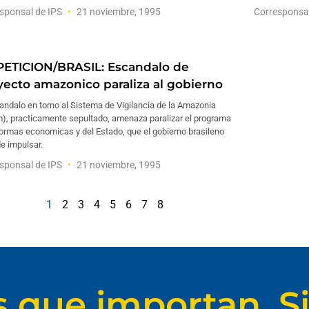
sponsal de IPS
21 noviembre, 1995
Corresponsa
PETICION/BRASIL: Escandalo de
yecto amazonico paraliza al gobierno
andalo en torno al Sistema de Vigilancia de la Amazonia
m), practicamente sepultado, amenaza paralizar el programa
ormas economicas y del Estado, que el gobierno brasileno
de impulsar.
sponsal de IPS
21 noviembre, 1995
1
2
3
4
5
6
7
8
s que importan. Si