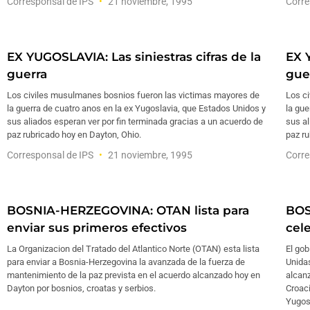
Corresponsal de IPS
21 noviembre, 1995
Corre
EX YUGOSLAVIA: Las siniestras cifras de la
EX Y
guerra
gue
Los civiles musulmanes bosnios fueron las victimas mayores de
Los c
la guerra de cuatro anos en la ex Yugoslavia, que Estados Unidos y
la gue
sus aliados esperan ver por fin terminada gracias a un acuerdo de
sus al
paz rubricado hoy en Dayton, Ohio.
paz ru
Corresponsal de IPS
21 noviembre, 1995
Corre
BOSNIA-HERZEGOVINA: OTAN lista para
BOS
enviar sus primeros efectivos
cel
La Organizacion del Tratado del Atlantico Norte (OTAN) esta lista
El gob
para enviar a Bosnia-Herzegovina la avanzada de la fuerza de
Unida
mantenimiento de la paz prevista en el acuerdo alcanzado hoy en
alcanz
Dayton por bosnios, croatas y serbios.
Croaci
Yugos