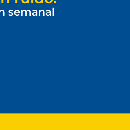
ín semanal