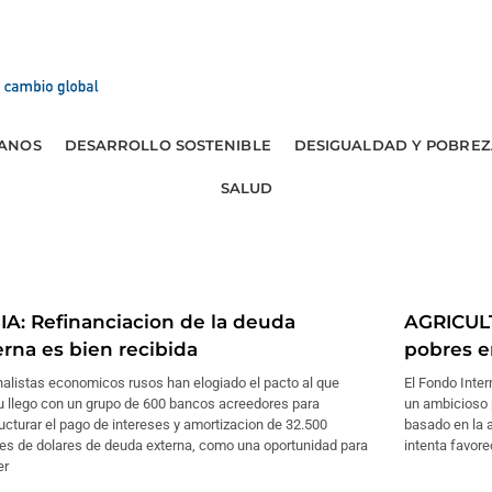
ANOS
DESARROLLO SOSTENIBLE
DESIGUALDAD Y POBREZ
SALUD
IA: Refinanciacion de la deuda
AGRICULT
erna es bien recibida
pobres e
alistas economicos rusos han elogiado el pacto al que
El Fondo Inter
 llego con un grupo de 600 bancos acreedores para
un ambicioso 
ucturar el pago de intereses y amortizacion de 32.500
basado en la a
nes de dolares de deuda externa, como una oportunidad para
intenta favore
er