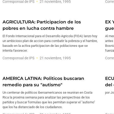
Corresponsal de IPS
21 noviembre, 1995
Corre
AGRICULTURA: Participacion de los
EX Y
pobres en lucha contra hambre
guer
El Fondo Internacional para el Desarrollo Agricola (FIDA) lanzo hoy
Al me
un ambicioso plan de accion para combatir la pobreza y el hambre,
antes 
basado en la activa participacion de las poblaciones que se
Bosnia
intenta favorecer.
fuerza
Corresponsal de IPS
21 noviembre, 1995
Corre
AMERICA LATINA: Politicos buscaran
ECU
remedio para su "autismo"
del
Un centenar de politicos iberoamericanos se reuniran en Costa
por Jo
Rica la proxima semana para analizar las perspectivas de los
partidos y buscar formulas que les permitan superar el "autismo"
que los ha distanciado de los ciudadanos.