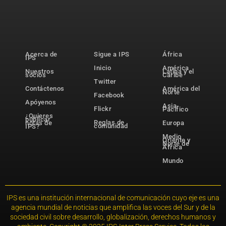
Acerca de
Sigue a IPS
África
IPS
Inicio
América
Nuestros
Latina y el
socios
Caribe
Twitter
Contáctenos
América del
Norte
Facebook
Apóyenos
Asia-
Flickr
Pacífico
¿Quieres
publicar
Reglas de
notas de
Europa
comunidad
IPS?
Medio
Oriente y
Norte de
África
Mundo
IPS es una institución internacional de comunicación cuyo eje es una
agencia mundial de noticias que amplifica las voces del Sur y de la
sociedad civil sobre desarrollo, globalización, derechos humanos y