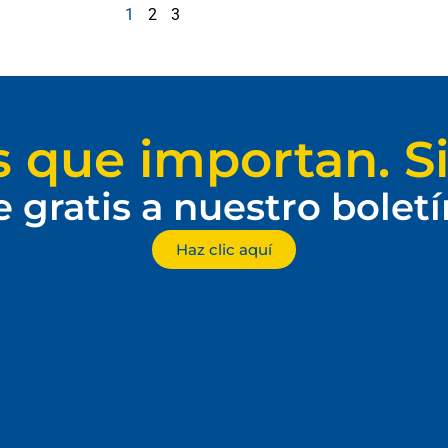
1
2
3
s que importan. Si
e gratis a nuestro bolet
Haz clic aquí