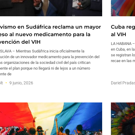
ivismo en Sudáfrica reclama un mayor
Cuba regi
eso al nuevo medicamento para la
al VIH
vención del VIH
LA HABANA – U
en Cuba, en la
LAVA – Mientras Sudáfrica inicia oficialmente la
se registran l
bución de un innovador medicamento para la prevención del
recae en las 
as organizaciones de la sociedad civil del país critican
nte el plan porque no llegará ni de lejos a un número
ente de
lt
9 junio, 2026
Dariel Prada