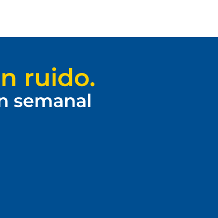
n ruido.
ín semanal