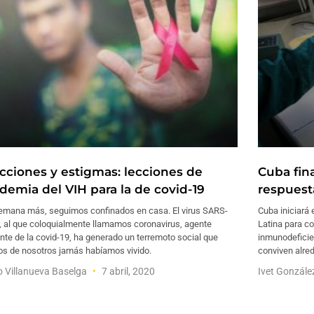
ecciones y estigmas: lecciones de
Cuba fina
demia del VIH para la de covid-19
respuesta
emana más, seguimos confinados en casa. El virus SARS-
Cuba iniciará
, al que coloquialmente llamamos coronavirus, agente
Latina para co
te de la covid-19, ha generado un terremoto social que
inmunodeficie
s de nosotros jamás habíamos vivido.
conviven alre
o Villanueva Baselga
7 abril, 2020
Ivet Gonzál