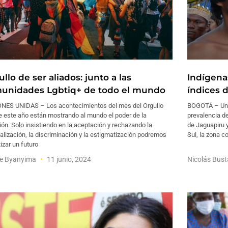
llo de ser aliados: junto a las
Indígena
unidades Lgbtiq+ de todo el mundo
índices 
NES UNIDAS – Los acontecimientos del mes del Orgullo
BOGOTÁ – Un n
e este año están mostrando al mundo el poder de la
prevalencia d
ión. Solo insistiendo en la aceptación y rechazando la
de Jaguapiru 
alización, la discriminación y la estigmatización podremos
Sul, la zona c
izar un futuro
ie Byanyima
11 junio, 2024
Nicolás Bus