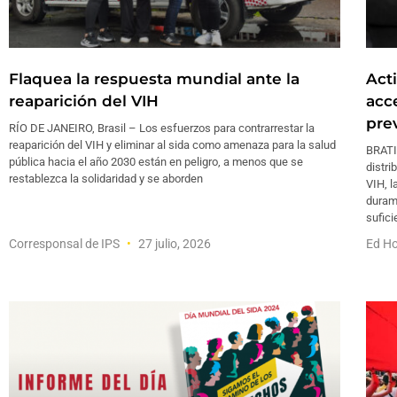
Flaquea la respuesta mundial ante la
Act
reaparición del VIH
acc
pre
RÍO DE JANEIRO, Brasil – Los esfuerzos para contrarrestar la
reaparición del VIH y eliminar al sida como amenaza para la salud
BRATIS
pública hacia el año 2030 están en peligro, a menos que se
distri
restablezca la solidaridad y se aborden
VIH, l
durame
sufici
Corresponsal de IPS
27 julio, 2026
Ed Ho