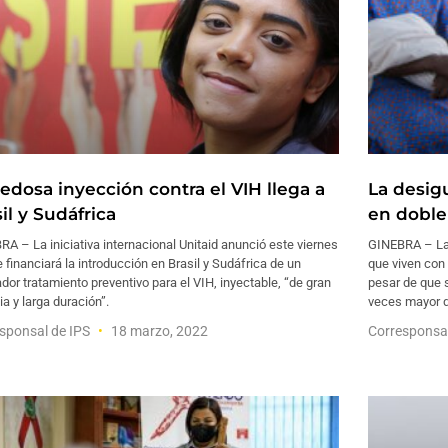
edosa inyección contra el VIH llega a
La desig
il y Sudáfrica
en doble
A – La iniciativa internacional Unitaid anunció este viernes
GINEBRA – Las
 financiará la introducción en Brasil y Sudáfrica de un
que viven con 
dor tratamiento preventivo para el VIH, inyectable, “de gran
pesar de que 
ia y larga duración”.
veces mayor q
sponsal de IPS
18 marzo, 2022
Corresponsa