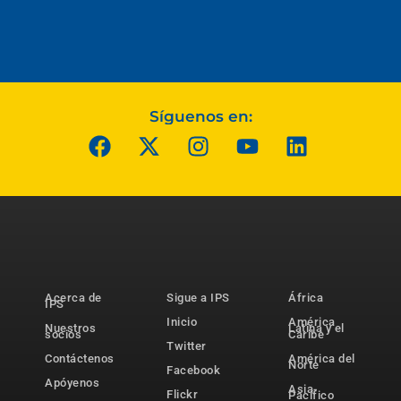
Síguenos en:
Acerca de
Sigue a IPS
África
IPS
Inicio
América
Nuestros
Latina y el
socios
Caribe
Twitter
Contáctenos
América del
Norte
Facebook
Apóyenos
Asia-
Flickr
Pacífico