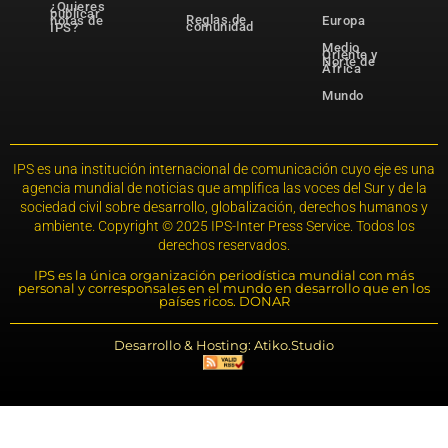
¿Quieres
publicar
Reglas de
notas de
Europa
comunidad
IPS?
Medio
Oriente y
Norte de
África
Mundo
IPS es una institución internacional de comunicación cuyo eje es una
agencia mundial de noticias que amplifica las voces del Sur y de la
sociedad civil sobre desarrollo, globalización, derechos humanos y
ambiente. Copyright © 2025 IPS-Inter Press Service. Todos los
derechos reservados.
IPS es la única organización periodística mundial con más
personal y corresponsales en el mundo en desarrollo que en los
países ricos. DONAR
Desarrollo & Hosting: Atiko.Studio