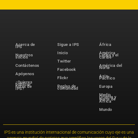
Acerca de
Sigue a IPS
África
IPS
Inicio
América
Nuestros
Latina y el
socios
Caribe
Twitter
Contáctenos
América del
Norte
Facebook
Apóyenos
Asia-
Flickr
Pacífico
¿Quieres
publicar
Reglas de
notas de
Europa
comunidad
IPS?
Medio
Oriente y
Norte de
África
Mundo
IPS es una institución internacional de comunicación cuyo eje es una
agencia mundial de noticias que amplifica las voces del Sur y de la