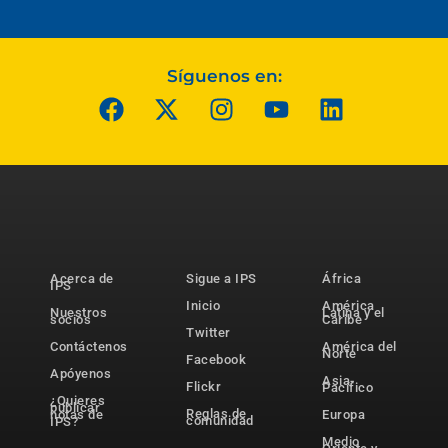
Síguenos en:
Acerca de
Sigue a IPS
África
IPS
Inicio
América
Nuestros
Latina y el
socios
Caribe
Twitter
Contáctenos
América del
Norte
Facebook
Apóyenos
Asia-
Flickr
Pacífico
¿Quieres
publicar
Reglas de
notas de
Europa
comunidad
IPS?
Medio