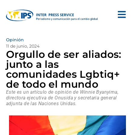
Opinión
11 de junio, 2024
Orgullo de ser aliados:
junto a las
comunidades Lgbtiq+
de todo el mundo
Este es un artículo de opinión de Winnie Byanyima,
directora ejecutiva de Onusida y secretaria general
adjunta de las Naciones Unidas.