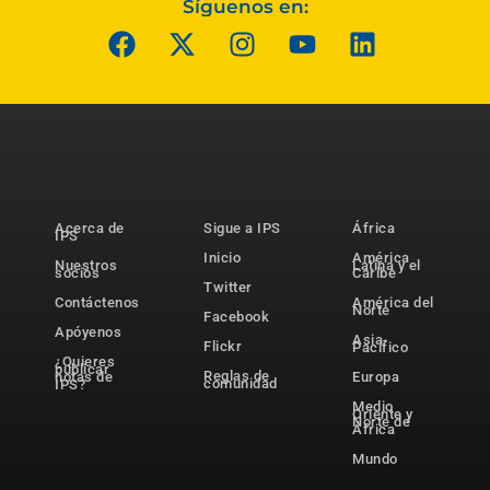
Síguenos en:
Acerca de
Sigue a IPS
África
IPS
Inicio
América
Nuestros
Latina y el
socios
Caribe
Twitter
Contáctenos
América del
Norte
Facebook
Apóyenos
Asia-
Flickr
Pacífico
¿Quieres
publicar
Reglas de
notas de
Europa
comunidad
IPS?
Medio
Oriente y
Norte de
África
Mundo