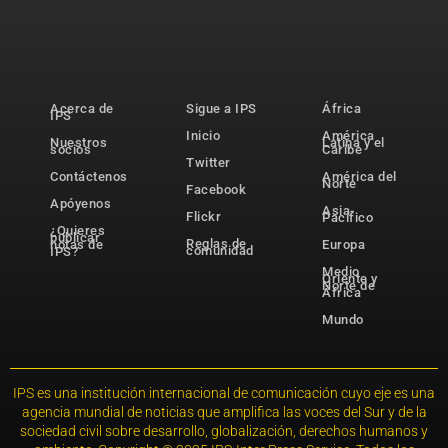
Acerca de
Sigue a IPS
África
IPS
Inicio
América
Nuestros
Latina y el
socios
Caribe
Twitter
Contáctenos
América del
Norte
Facebook
Apóyenos
Asia-
Flickr
Pacífico
¿Quieres
publicar
Reglas de
notas de
Europa
comunidad
IPS?
Medio
Oriente y
Norte de
África
Mundo
IPS es una institución internacional de comunicación cuyo eje es una
agencia mundial de noticias que amplifica las voces del Sur y de la
sociedad civil sobre desarrollo, globalización, derechos humanos y