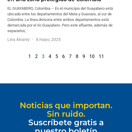
EL GUAYABERO, Colombia – En el municipio del Guayabero está
ubicada entre los departamentos del Meta y Guaviare, al sur de
Colombia. La línea divisoria entre ambos departamentos está
demarcada por el río Guayabero. Pero este afluente, además de
separarlos,
Lina Álvarez
8 mayo, 2025
1
2
3
4
5
6
7
8
9
10
11
Noticias que importan.
Sin ruido.
Suscríbete gratis a
nuestro boletín