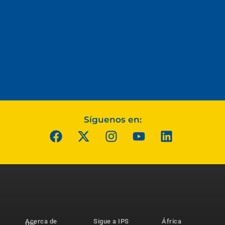
Síguenos en:
Acerca de
Sigue a IPS
África
IPS