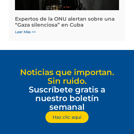
Expertos de la ONU alertan sobre una
“Gaza silenciosa” en Cuba
Leer Más >>
Noticias que importan.
Sin ruido.
Suscríbete gratis a
nuestro boletín
semanal
Haz clic aquí