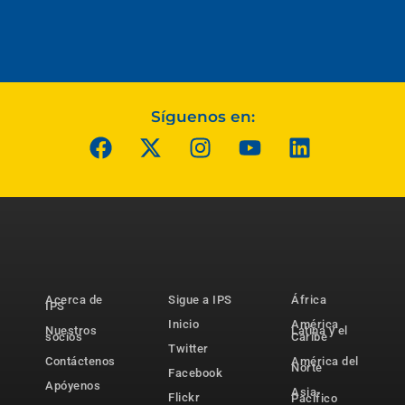
Síguenos en:
Acerca de
Sigue a IPS
África
IPS
Inicio
América
Nuestros
Latina y el
socios
Caribe
Twitter
Contáctenos
América del
Norte
Facebook
Apóyenos
Asia-
Flickr
Pacífico