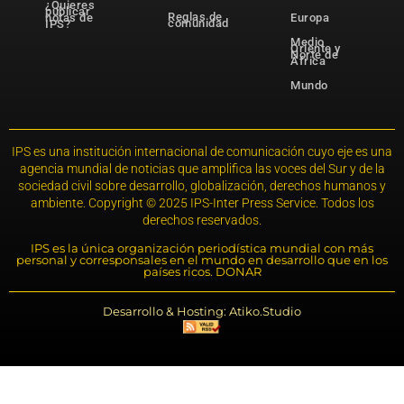
¿Quieres
publicar
Reglas de
notas de
Europa
comunidad
IPS?
Medio
Oriente y
Norte de
África
Mundo
IPS es una institución internacional de comunicación cuyo eje es una
agencia mundial de noticias que amplifica las voces del Sur y de la
sociedad civil sobre desarrollo, globalización, derechos humanos y
ambiente. Copyright © 2025 IPS-Inter Press Service. Todos los
derechos reservados.
IPS es la única organización periodística mundial con más
personal y corresponsales en el mundo en desarrollo que en los
países ricos. DONAR
Desarrollo & Hosting: Atiko.Studio