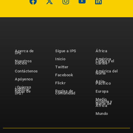
Acerca de
Sigue a IPS
África
IPS
Inicio
América
Nuestros
Latina y el
socios
Caribe
Twitter
Contáctenos
América del
Norte
Facebook
Apóyenos
Asia-
Flickr
Pacífico
¿Quieres
publicar
Reglas de
notas de
Europa
comunidad
IPS?
Medio
Oriente y
Norte de
África
Mundo