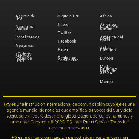
Acerca de
Sigue a IPS
África
IPS
Inicio
América
Nuestros
Latina y el
socios
Caribe
Twitter
Contáctenos
América del
Norte
Facebook
Apóyenos
Asia-
Flickr
Pacífico
¿Quieres
publicar
Reglas de
notas de
Europa
comunidad
IPS?
Medio
Oriente y
Norte de
África
Mundo
IPS es una institución internacional de comunicación cuyo eje es una
agencia mundial de noticias que amplifica las voces del Sur y de la
sociedad civil sobre desarrollo, globalización, derechos humanos y
ambiente. Copyright © 2025 IPS-Inter Press Service. Todos los
derechos reservados.
IPS es la única organización periodística mundial con más