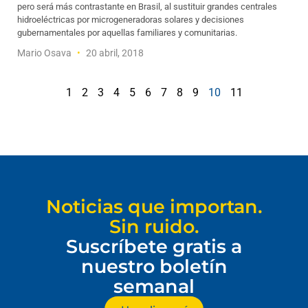
pero será más contrastante en Brasil, al sustituir grandes centrales
hidroeléctricas por microgeneradoras solares y decisiones
gubernamentales por aquellas familiares y comunitarias.
Mario Osava
20 abril, 2018
1
2
3
4
5
6
7
8
9
10
11
Noticias que importan.
Sin ruido.
Suscríbete gratis a
nuestro boletín
semanal