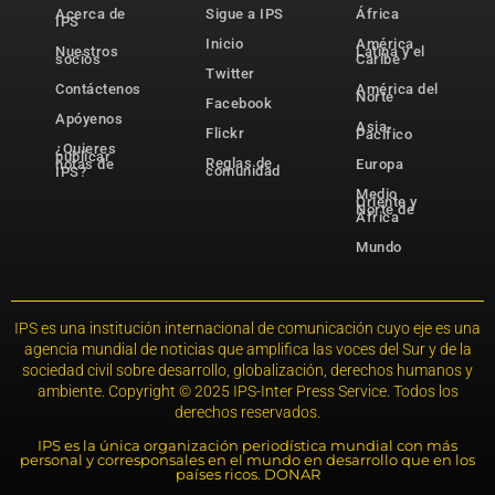
Acerca de
Sigue a IPS
África
IPS
Inicio
América
Nuestros
Latina y el
socios
Caribe
Twitter
Contáctenos
América del
Norte
Facebook
Apóyenos
Asia-
Flickr
Pacífico
¿Quieres
publicar
Reglas de
notas de
Europa
comunidad
IPS?
Medio
Oriente y
Norte de
África
Mundo
IPS es una institución internacional de comunicación cuyo eje es una
agencia mundial de noticias que amplifica las voces del Sur y de la
sociedad civil sobre desarrollo, globalización, derechos humanos y
ambiente. Copyright © 2025 IPS-Inter Press Service. Todos los
derechos reservados.
IPS es la única organización periodística mundial con más
personal y corresponsales en el mundo en desarrollo que en los
países ricos. DONAR