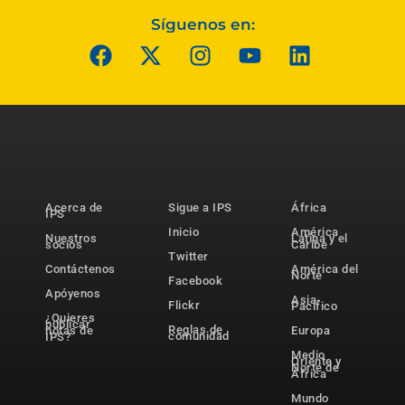
Síguenos en:
Acerca de
Sigue a IPS
África
IPS
Inicio
América
Nuestros
Latina y el
socios
Caribe
Twitter
Contáctenos
América del
Norte
Facebook
Apóyenos
Asia-
Flickr
Pacífico
¿Quieres
publicar
Reglas de
notas de
Europa
comunidad
IPS?
Medio
Oriente y
Norte de
África
Mundo