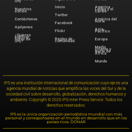
IPS
Inicio
América
Nuestros
Latina y el
socios
Caribe
Twitter
Contáctenos
América del
Norte
Facebook
Apóyenos
Asia-
Flickr
Pacífico
¿Quieres
publicar
Reglas de
notas de
Europa
comunidad
IPS?
Medio
Oriente y
Norte de
África
Mundo
IPS es una institución internacional de comunicación cuyo eje es una
agencia mundial de noticias que amplifica las voces del Sur y de la
sociedad civil sobre desarrollo, globalización, derechos humanos y
ambiente. Copyright © 2025 IPS-Inter Press Service. Todos los
derechos reservados.
IPS es la única organización periodística mundial con más
personal y corresponsales en el mundo en desarrollo que en los
países ricos. DONAR