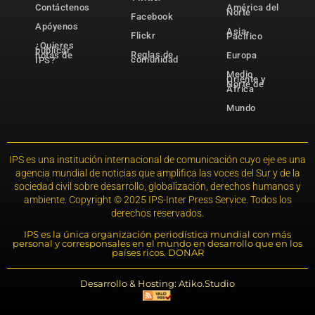
Contáctenos
América del
Norte
Facebook
Apóyenos
Asia-
Flickr
Pacífico
¿Quieres
publicar
Reglas de
notas de
Europa
comunidad
IPS?
Medio
Oriente y
Norte de
África
Mundo
IPS es una institución internacional de comunicación cuyo eje es una
agencia mundial de noticias que amplifica las voces del Sur y de la
sociedad civil sobre desarrollo, globalización, derechos humanos y
ambiente. Copyright © 2025 IPS-Inter Press Service. Todos los
derechos reservados.
IPS es la única organización periodística mundial con más
personal y corresponsales en el mundo en desarrollo que en los
países ricos. DONAR
Desarrollo & Hosting: Atiko.Studio