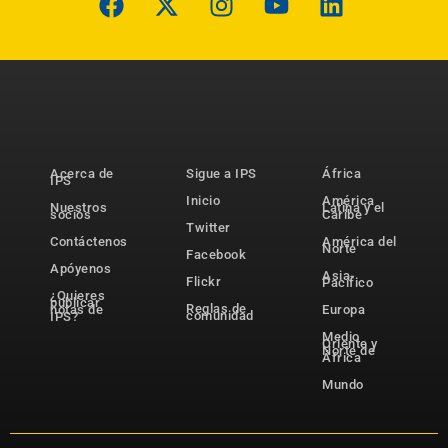
Acerca de
Sigue a IPS
África
IPS
Inicio
América
Nuestros
Latina y el
socios
Caribe
Twitter
Contáctenos
América del
Norte
Facebook
Apóyenos
Asia-
Flickr
Pacífico
¿Quieres
publicar
Reglas de
notas de
Europa
comunidad
IPS?
Medio
Oriente y
Norte de
África
Mundo