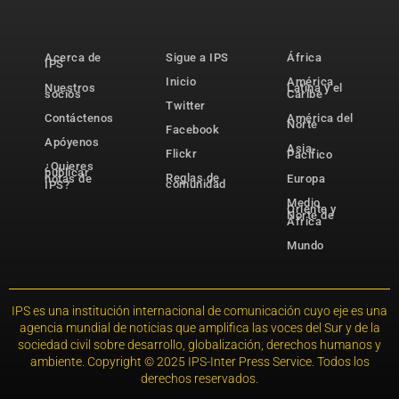
Acerca de
Sigue a IPS
África
IPS
Inicio
América
Nuestros
Latina y el
socios
Caribe
Twitter
Contáctenos
América del
Norte
Facebook
Apóyenos
Asia-
Flickr
Pacífico
¿Quieres
publicar
Reglas de
notas de
Europa
comunidad
IPS?
Medio
Oriente y
Norte de
África
Mundo
IPS es una institución internacional de comunicación cuyo eje es una
agencia mundial de noticias que amplifica las voces del Sur y de la
sociedad civil sobre desarrollo, globalización, derechos humanos y
ambiente. Copyright © 2025 IPS-Inter Press Service. Todos los
derechos reservados.