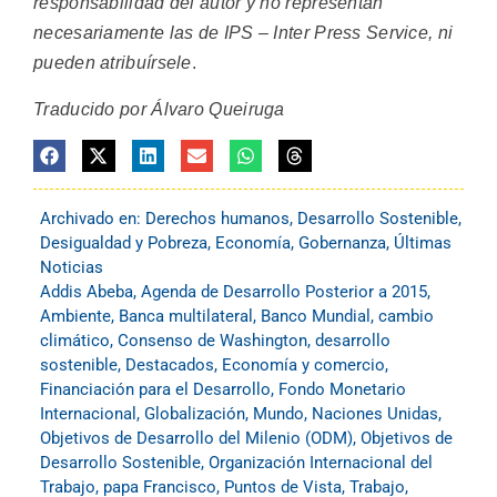
responsabilidad del autor y no representan
necesariamente las de IPS – Inter Press Service, ni
pueden atribuírsele
.
Traducido por Álvaro Queiruga
Archivado en:
Derechos humanos
,
Desarrollo Sostenible
,
Desigualdad y Pobreza
,
Economía
,
Gobernanza
,
Últimas
Noticias
Addis Abeba
,
Agenda de Desarrollo Posterior a 2015
,
Ambiente
,
Banca multilateral
,
Banco Mundial
,
cambio
climático
,
Consenso de Washington
,
desarrollo
sostenible
,
Destacados
,
Economía y comercio
,
Financiación para el Desarrollo
,
Fondo Monetario
Internacional
,
Globalización
,
Mundo
,
Naciones Unidas
,
Objetivos de Desarrollo del Milenio (ODM)
,
Objetivos de
Desarrollo Sostenible
,
Organización Internacional del
Trabajo
,
papa Francisco
,
Puntos de Vista
,
Trabajo
,