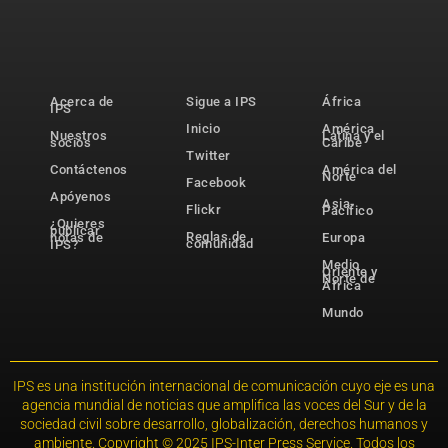
Acerca de
Sigue a IPS
África
IPS
Inicio
América
Nuestros
Latina y el
socios
Caribe
Twitter
Contáctenos
América del
Norte
Facebook
Apóyenos
Asia-
Flickr
Pacífico
¿Quieres
publicar
Reglas de
notas de
Europa
comunidad
IPS?
Medio
Oriente y
Norte de
África
Mundo
IPS es una institución internacional de comunicación cuyo eje es una
agencia mundial de noticias que amplifica las voces del Sur y de la
sociedad civil sobre desarrollo, globalización, derechos humanos y
ambiente. Copyright © 2025 IPS-Inter Press Service. Todos los