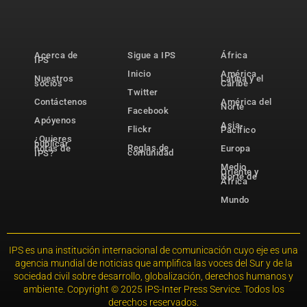
Acerca de
Sigue a IPS
África
IPS
Inicio
América
Nuestros
Latina y el
socios
Caribe
Twitter
Contáctenos
América del
Norte
Facebook
Apóyenos
Asia-
Flickr
Pacífico
¿Quieres
publicar
Reglas de
notas de
Europa
comunidad
IPS?
Medio
Oriente y
Norte de
África
Mundo
IPS es una institución internacional de comunicación cuyo eje es una
agencia mundial de noticias que amplifica las voces del Sur y de la
sociedad civil sobre desarrollo, globalización, derechos humanos y
ambiente. Copyright © 2025 IPS-Inter Press Service. Todos los
derechos reservados.