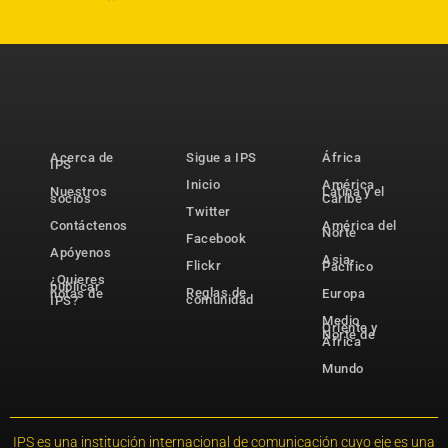
Acerca de
Sigue a IPS
África
IPS
Inicio
América
Nuestros
Latina y el
socios
Caribe
Twitter
Contáctenos
América del
Norte
Facebook
Apóyenos
Asia-
Flickr
Pacífico
¿Quieres
publicar
Reglas de
notas de
Europa
comunidad
IPS?
Medio
Oriente y
Norte de
África
Mundo
IPS es una institución internacional de comunicación cuyo eje es una