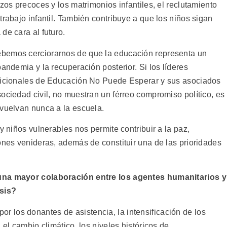
zos precoces y los matrimonios infantiles, el reclutamiento
trabajo infantil. También contribuye a que los niños sigan
de cara al futuro.
ebemos cerciorarnos de que la educación representa un
andemia y la recuperación posterior. Si los líderes
adicionales de Educación No Puede Esperar y sus asociados
ociedad civil, no muestran un férreo compromiso político, es
 vuelvan nunca a la escuela.
y niños vulnerables nos permite contribuir a la paz,
ones venideras, además de constituir una de las prioridades
 una mayor colaboración entre los agentes humanitarios y
isis?
or los donantes de asistencia, la intensificación de los
 el cambio climático, los niveles históricos de