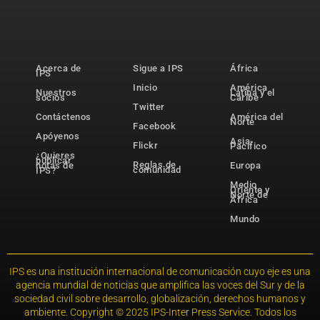
Acerca de
Sigue a IPS
África
IPS
Inicio
América
Nuestros
Latina y el
socios
Caribe
Twitter
Contáctenos
América del
Norte
Facebook
Apóyenos
Asia-
Flickr
Pacífico
¿Quieres
publicar
Reglas de
notas de
Europa
comunidad
IPS?
Medio
Oriente y
Norte de
África
Mundo
IPS es una institución internacional de comunicación cuyo eje es una
agencia mundial de noticias que amplifica las voces del Sur y de la
sociedad civil sobre desarrollo, globalización, derechos humanos y
ambiente. Copyright © 2025 IPS-Inter Press Service. Todos los