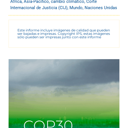
África
,
Asia-Pacífico
,
cambio climático
,
Corte
Internacional de Justicia (CIJ)
,
Mundo
,
Naciones Unidas
Este informe incluye imágenes de calidad que pueden
ser bajadas e impresas. Copyright IPS, estas imágenes
sólo pueden ser impresas junto con este informe