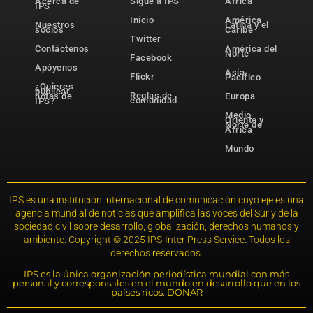
Acerca de
Sigue a IPS
África
IPS
Inicio
América
Nuestros
Latina y el
socios
Caribe
Twitter
Contáctenos
América del
Norte
Facebook
Apóyenos
Asia-
Flickr
Pacífico
¿Quieres
publicar
Reglas de
notas de
Europa
comunidad
IPS?
Medio
Oriente y
Norte de
África
Mundo
IPS es una institución internacional de comunicación cuyo eje es una
agencia mundial de noticias que amplifica las voces del Sur y de la
sociedad civil sobre desarrollo, globalización, derechos humanos y
ambiente. Copyright © 2025 IPS-Inter Press Service. Todos los
derechos reservados.
IPS es la única organización periodística mundial con más
personal y corresponsales en el mundo en desarrollo que en los
países ricos. DONAR