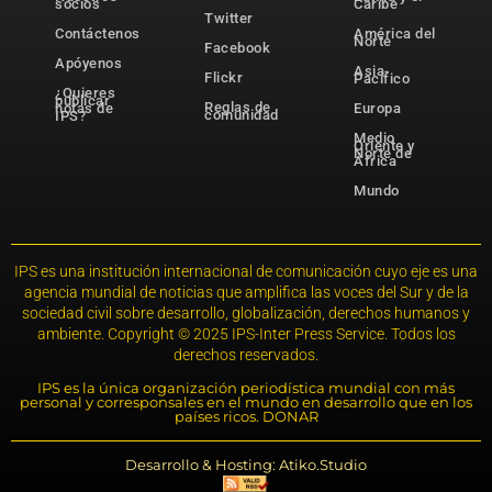
socios
Caribe
Twitter
Contáctenos
América del
Norte
Facebook
Apóyenos
Asia-
Flickr
Pacífico
¿Quieres
publicar
Reglas de
notas de
Europa
comunidad
IPS?
Medio
Oriente y
Norte de
África
Mundo
IPS es una institución internacional de comunicación cuyo eje es una
agencia mundial de noticias que amplifica las voces del Sur y de la
sociedad civil sobre desarrollo, globalización, derechos humanos y
ambiente. Copyright © 2025 IPS-Inter Press Service. Todos los
derechos reservados.
IPS es la única organización periodística mundial con más
personal y corresponsales en el mundo en desarrollo que en los
países ricos. DONAR
Desarrollo & Hosting: Atiko.Studio