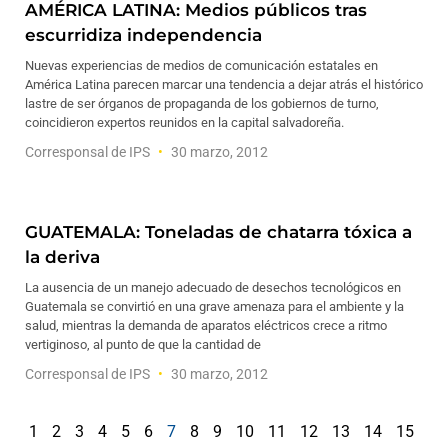
AMÉRICA LATINA: Medios públicos tras
escurridiza independencia
Nuevas experiencias de medios de comunicación estatales en
América Latina parecen marcar una tendencia a dejar atrás el histórico
lastre de ser órganos de propaganda de los gobiernos de turno,
coincidieron expertos reunidos en la capital salvadoreña.
Corresponsal de IPS
30 marzo, 2012
GUATEMALA: Toneladas de chatarra tóxica a
la deriva
La ausencia de un manejo adecuado de desechos tecnológicos en
Guatemala se convirtió en una grave amenaza para el ambiente y la
salud, mientras la demanda de aparatos eléctricos crece a ritmo
vertiginoso, al punto de que la cantidad de
Corresponsal de IPS
30 marzo, 2012
1
2
3
4
5
6
7
8
9
10
11
12
13
14
15