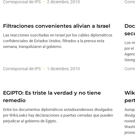
Corresponsal de IPS
2 diciembre, 2010
Corre
Filtraciones convenientes alivian a Israel
Doc
sec
Las reacciones suscitadas en Israel por los cables diplomáticos
confidenciales de Estados Unidos, filtrados a la prensa esta
Los m
semana, tranquilizaron al gobierno.
por e
Agenci
Georg
Corresponsal de IPS
1 diciembre, 2010
Corre
EGIPTO: Es triste la verdad y no tiene
Wik
remedio
per
Entre los documentos diplomáticos estadounidenses divulgados
Aunqu
por WikiLeaks hay declaraciones a puertas cerradas que pueden
divul
perjudicar al gobierno de Egipto.
noveda
Washi
provoc