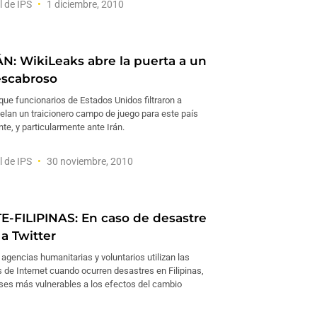
l de IPS
1 diciembre, 2010
N: WikiLeaks abre la puerta a un
escabroso
ue funcionarios de Estados Unidos filtraron a
elan un traicionero campo de juego para este país
te, y particularmente ante Irán.
l de IPS
30 noviembre, 2010
-FILIPINAS: En caso de desastre
a Twitter
gencias humanitarias y voluntarios utilizan las
 de Internet cuando ocurren desastres en Filipinas,
íses más vulnerables a los efectos del cambio