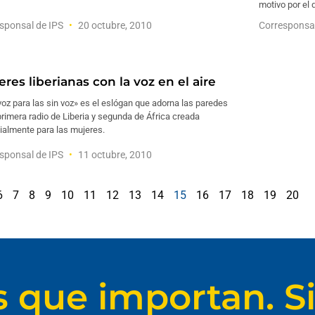
motivo por el 
sponsal de IPS
20 octubre, 2010
Corresponsa
res liberianas con la voz en el aire
oz para las sin voz» es el eslógan que adorna las paredes
primera radio de Liberia y segunda de África creada
ialmente para las mujeres.
sponsal de IPS
11 octubre, 2010
6
7
8
9
10
11
12
13
14
15
16
17
18
19
20
s que importan. Si