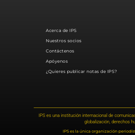
Acerca de IPS
Nuestros socios
Contáctenos
Apóyenos
¿Quieres publicar notas de IPS?
IPS es una institución internacional de comunicac
globalización, derechos 
IPS es la única organización periodí