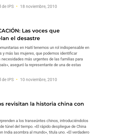
l de IPS
18 noviembre, 2010
ACIÓN: Las voces que
lan el desastre
omunitarias en Haití tenemos un rol indispensable en
es y más las mujeres, que podemos identificar
s necesidades más urgentes de las familias para
 país», aseguró la representante de una de estas
l de IPS
10 noviembre, 2010
s revisitan la historia china con
rprenden a los transeúntes chinos, introduciéndolos
de túnel del tiempo. «El rápido despliegue de China
on India asombra al mundo», titula uno. «El verdadero