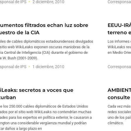
sponsal de IPS
2 diciembre, 2010
Corresponsa
umentos filtrados echan luz sobre
EEUU-IRÁ
uestro de la CIA
terreno 
iles de cables diplomáticos estadounidenses divulgados
Los informes q
l sitio web WikiLeaks exponen oscuras maniobras de la
WikiLeaks rev
a Central de Inteligencia (CIA) durante el gobierno de
en Medio Orien
e W. Bush (2001-2009).
sponsal de IPS
1 diciembre, 2010
Corresponsa
iLeaks: secretos a voces que
AMBIENTE
turban
consulte 
e los 250.000 cables diplomáticos de Estados Unidos
Cada vez más a
gados por el sitio web WikiLeaks no contendrían muchas
redes sociales
des para los expertos en política exterior, le causaron a
uno de los pa
ngton una considerable vergüenza mundial y podrían
climático.
ar daños a largo plazo en