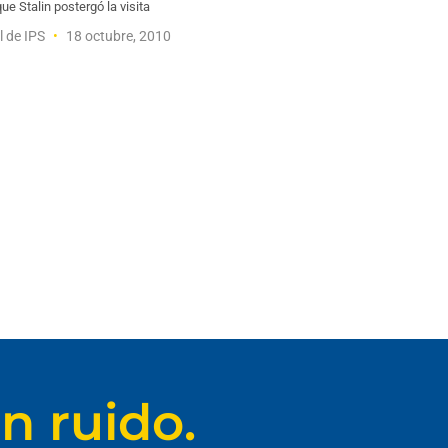
que Stalin postergó la visita
l de IPS
18 octubre, 2010
n ruido.