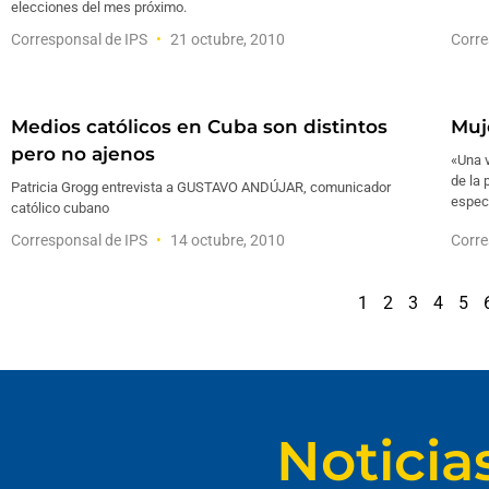
elecciones del mes próximo.
Corresponsal de IPS
21 octubre, 2010
Corre
Medios católicos en Cuba son distintos
Muje
pero no ajenos
«Una v
de la 
Patricia Grogg entrevista a GUSTAVO ANDÚJAR, comunicador
espec
católico cubano
Corresponsal de IPS
14 octubre, 2010
Corre
1
2
3
4
5
Noticia