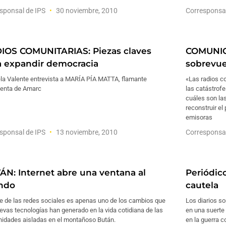
sponsal de IPS
30 noviembre, 2010
Corresponsa
IOS COMUNITARIAS: Piezas claves
COMUNIC
a expandir democracia
sobrevue
la Valente entrevista a MARÍA PÍA MATTA, flamante
«Las radios c
denta de Amarc
las catástrof
cuáles son la
reconstruir el
emisoras
sponsal de IPS
13 noviembre, 2010
Corresponsa
ÁN: Internet abre una ventana al
Periódico
ndo
cautela
ge de las redes sociales es apenas uno de los cambios que
Los diarios so
evas tecnologías han generado en la vida cotidiana de las
en una suerte 
idades aisladas en el montañoso Bután.
en la guerra c