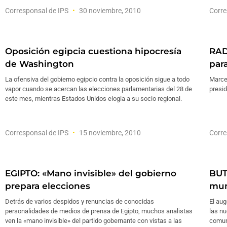
Corresponsal de IPS
30 noviembre, 2010
Corre
Oposición egipcia cuestiona hipocresía
RAD
de Washington
par
La ofensiva del gobierno egipcio contra la oposición sigue a todo
Marce
vapor cuando se acercan las elecciones parlamentarias del 28 de
presi
este mes, mientras Estados Unidos elogia a su socio regional.
Corresponsal de IPS
15 noviembre, 2010
Corre
EGIPTO: «Mano invisible» del gobierno
BUT
prepara elecciones
mu
Detrás de varios despidos y renuncias de conocidas
El au
personalidades de medios de prensa de Egipto, muchos analistas
las nu
ven la «mano invisible» del partido gobernante con vistas a las
comun