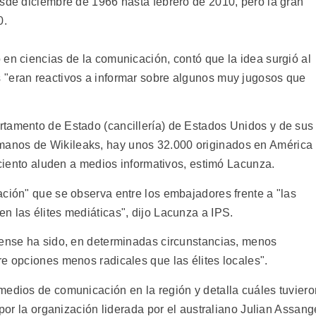
esde diciembre de 1966 hasta febrero de 2010, pero la gran
0.
 en ciencias de la comunicación, contó que la idea surgió al
 "eran reactivos a informar sobre algunos muy jugosos que
rtamento de Estado (cancillería) de Estados Unidos y de sus
anos de Wikileaks, hay unos 32.000 originados en América
r ciento aluden a medios informativos, estimó Lacunza.
ación" que se observa entre los embajadores frente a "las
n las élites mediáticas", dijo Lacunza a IPS.
dense ha sido, en determinadas circunstancias, menos
e opciones menos radicales que las élites locales".
medios de comunicación en la región y detalla cuáles tuviero
 por la organización liderada por el australiano Julian Assang