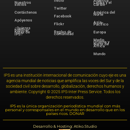
Inicio
América
Nuestros
Latina y el
socios
Caribe
Twitter
Contáctenos
América del
Norte
Facebook
Apóyenos
Asia-
Flickr
Pacífico
¿Quieres
publicar
Reglas de
notas de
Europa
comunidad
IPS?
Medio
Oriente y
Norte de
África
Mundo
IPS es una institución internacional de comunicación cuyo eje es una
agencia mundial de noticias que amplifica las voces del Sur y de la
sociedad civil sobre desarrollo, globalización, derechos humanos y
ambiente. Copyright © 2025 IPS-Inter Press Service. Todos los
derechos reservados.
IPS es la única organización periodística mundial con más
personal y corresponsales en el mundo en desarrollo que en los
países ricos. DONAR
Desarrollo & Hosting: Atiko.Studio