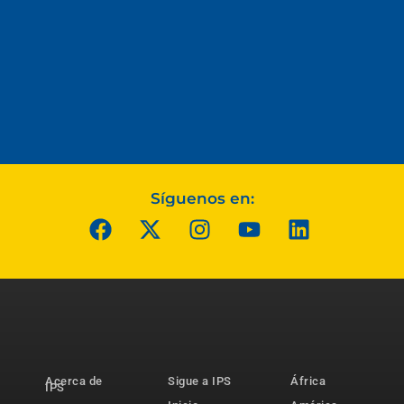
Síguenos en:
Acerca de
Sigue a IPS
África
IPS