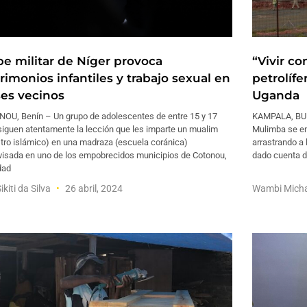
pe militar de Níger provoca
“Vivir c
rimonios infantiles y trabajo sexual en
petrolífe
ses vecinos
Uganda
OU, Benín – Un grupo de adolescentes de entre 15 y 17
KAMPALA, BUL
siguen atentamente la lección que les imparte un mualim
Mulimba se en
tro islámico) en una madraza (escuela coránica)
arrastrando a 
visada en uno de los empobrecidos municipios de Cotonou,
dado cuenta de
dad
ikiti da Silva
26 abril, 2024
Wambi Mich