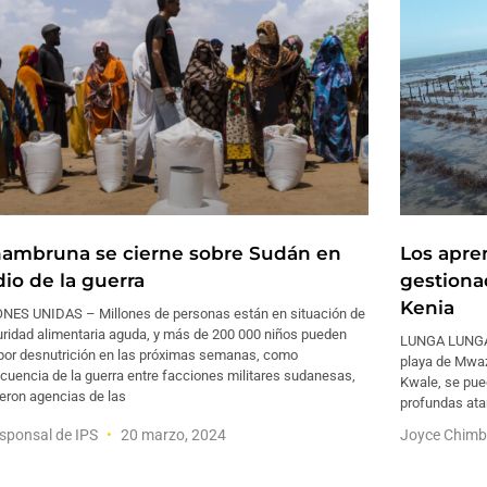
hambruna se cierne sobre Sudán en
Los apren
io de la guerra
gestiona
Kenia
NES UNIDAS – Millones de personas están en situación de
uridad alimentaria aguda, y más de 200 000 niños pueden
LUNGA LUNGA, 
 por desnutrición en las próximas semanas, como
playa de Mwaz
cuencia de la guerra entre facciones militares sudanesas,
Kwale, se pue
ieron agencias de las
profundas ata
sponsal de IPS
20 marzo, 2024
Joyce Chimb