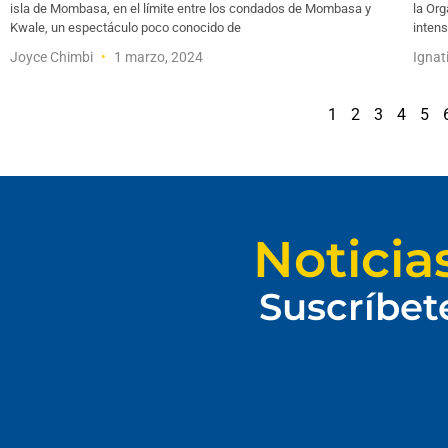
isla de Mombasa, en el límite entre los condados de Mombasa y
la Org
Kwale, un espectáculo poco conocido de
inten
Joyce Chimbi
1 marzo, 2024
Ignat
1
2
3
4
5
Noticia
Suscríbet