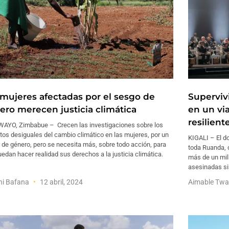
 mujeres afectadas por el sesgo de
Superviv
ero merecen justicia climática
en un via
resilient
AYO, Zimbabue – Crecen las investigaciones sobre los
os desiguales del cambio climático en las mujeres, por un
KIGALI – El do
de género, pero se necesita más, sobre todo acción, para
toda Ruanda, 
edan hacer realidad sus derechos a la justicia climática.
más de un mil
asesinadas si
ni Bafana
12 abril, 2024
Aimable Tw