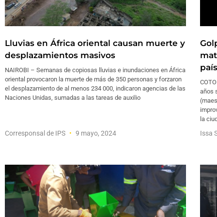
Lluvias en África oriental causan muerte y
Gol
desplazamientos masivos
mat
paí
NAIROBI – Semanas de copiosas lluvias e inundaciones en África
oriental provocaron la muerte de más de 350 personas y forzaron
COTON
el desplazamiento de al menos 234 000, indicaron agencias de las
años 
Naciones Unidas, sumadas a las tareas de auxilio
(maes
impro
la ciu
Corresponsal de IPS
9 mayo, 2024
Issa S