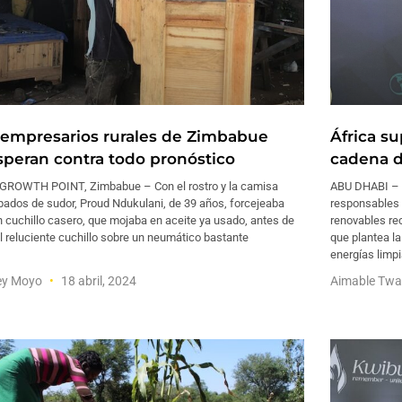
 empresarios rurales de Zimbabue
África su
speran contra todo pronóstico
cadena d
GROWTH POINT, Zimbabue – Con el rostro y la camisa
ABU DHABI – I
ados de sudor, Proud Ndukulani, de 39 años, forcejeaba
responsables 
 cuchillo casero, que mojaba en aceite ya usado, antes de
renovables re
el reluciente cuchillo sobre un neumático bastante
que plantea la
energías limpi
rey Moyo
18 abril, 2024
Aimable Tw