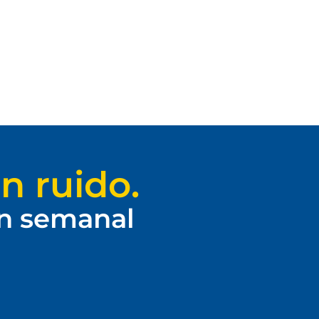
n ruido.
ín semanal