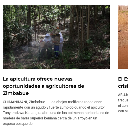
La apicultura ofrece nuevas
El E
oportunidades a agricultores de
cris
Zimbabue
ABUJA
frecu
CHIMANIMANI, Zimbabue – Las abejas melíferas reaccionan
el cen
rápidamente con un agudo y fuerte zumbido cuando el apicultor
con su
Tanyaradzwa Kanangira abre una de las colmenas horizontales de
madera de barra superior keniana cerca de un arroyo en un
espeso bosque de