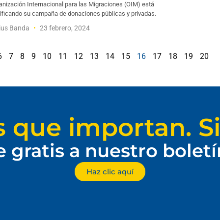
anización Internacional para las Migraciones (OIM) está
sificando su campaña de donaciones públicas y privadas.
ius Banda
23 febrero, 2024
6
7
8
9
10
11
12
13
14
15
16
17
18
19
20
s que importan. Si
e gratis a nuestro bolet
Haz clic aquí