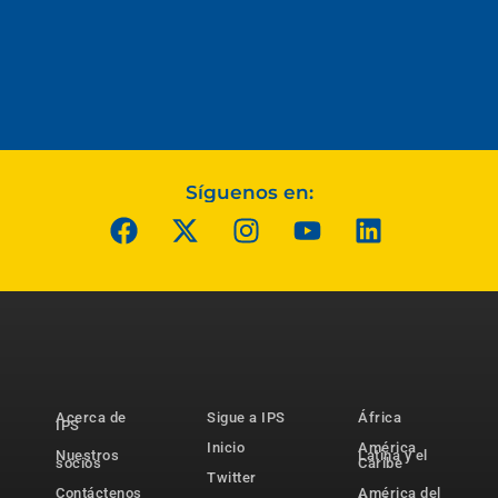
Síguenos en:
Acerca de
Sigue a IPS
África
IPS
Inicio
América
Nuestros
Latina y el
socios
Caribe
Twitter
Contáctenos
América del