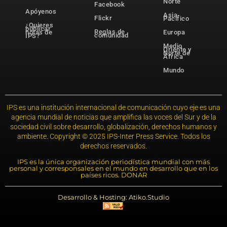
Norte
Facebook
Apóyenos
Asia-
Flickr
Pacífico
¿Quieres
publicar
Reglas de
notas de
Europa
comunidad
IPS?
Medio
Oriente y
Norte de
África
Mundo
IPS es una institución internacional de comunicación cuyo eje es una
agencia mundial de noticias que amplifica las voces del Sur y de la
sociedad civil sobre desarrollo, globalización, derechos humanos y
ambiente. Copyright © 2025 IPS-Inter Press Service. Todos los
derechos reservados.
IPS es la única organización periodística mundial con más
personal y corresponsales en el mundo en desarrollo que en los
países ricos. DONAR
Desarrollo & Hosting: Atiko.Studio