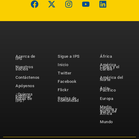
Acerca de
Sigue a IPS
África
IPS
Inicio
América
Nuestros
Latina y el
socios
Caribe
Twitter
Contáctenos
América del
Norte
Facebook
Apóyenos
Asia-
Flickr
Pacífico
¿Quieres
publicar
Reglas de
notas de
Europa
comunidad
IPS?
Medio
Oriente y
Norte de
África
Mundo