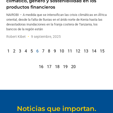
climático, género y sostenibilidad en los
productos financieros
NAIROBI – A medida que se intensifican las crisis climáticas en África
oriental, desde la falta de lluvias en el árido norte de Kenia hasta las
devastadoras inundaciones en la franja costera de Tanzania, los
bancos de la región están
Robert Kibet
9 septiembre, 2025
1
2
3
4
5
6
7
8
9
10
11
12
13
14
15
16
17
18
19
20
Noticias que importan.