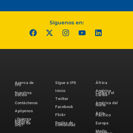
Síguenos en:
Acerca de
Sigue a IPS
África
IPS
Inicio
América
Nuestros
Latina y el
socios
Caribe
Twitter
Contáctenos
América del
Norte
Facebook
Apóyenos
Asia-
Flickr
Pacífico
¿Quieres
publicar
Reglas de
notas de
Europa
comunidad
IPS?
Medio