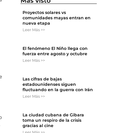
Más visto
Proyectos solares vs
comunidades mayas entran en
nueva etapa
Leer Más >>
El fenómeno El Niño llega con
fuerza entre agosto y octubre
Leer Más >>
de
Las cifras de bajas
estadounidenses siguen
fluctuando en la guerra con Irán
Leer Más >>
La ciudad cubana de Gibara
o
toma un respiro de la crisis
ó
gracias al cine
Leer Más >>