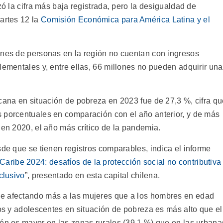
zó la cifra más baja registrada, pero la desigualdad de
artes 12 la
Comisión Económica para América Latina y el
ones de personas en la región no cuentan con ingresos
lementales y, entre ellas, 66 millones no pueden adquirir una
icana en situación de pobreza en 2023 fue de 27,3 %, cifra q
 porcentuales en comparación con el año anterior, y de más
 en 2020, el año más crítico de la pandemia.
sde que se tienen registros comparables, indica el informe
aribe 2024: desafíos de la protección social no contributiva
clusivo
”, presentado en esta capital chilena.
e afectando más a las mujeres que a los hombres en edad
ños y adolescentes en situación de pobreza es más alto que el
ién es mayor en las zonas rurales (39,1 %) que en las urbana