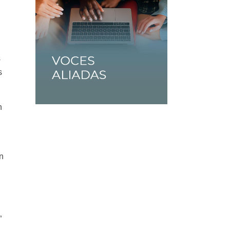
s
s
n
en
”