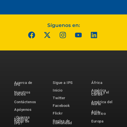
Síguenos en:
Acerca de
Sigue a IPS
África
IPS
Inicio
América
Nuestros
Latina y el
socios
Caribe
Twitter
Contáctenos
América del
Norte
Facebook
Apóyenos
Asia-
Flickr
Pacífico
¿Quieres
publicar
Reglas de
notas de
Europa
comunidad
IPS?