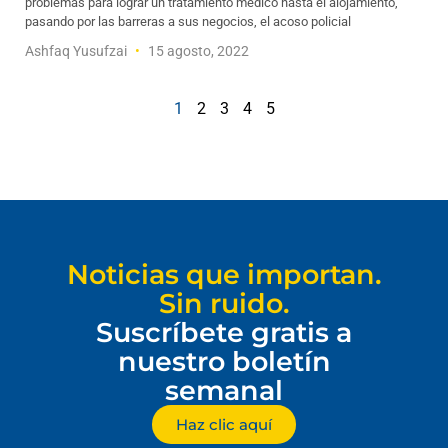
problemas para lograr un tratamiento médico hasta el alojamiento,
pasando por las barreras a sus negocios, el acoso policial
Ashfaq Yusufzai
15 agosto, 2022
1
2
3
4
5
Noticias que importan.
Sin ruido.
Suscríbete gratis a
nuestro boletín
semanal
Haz clic aquí