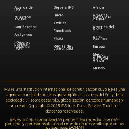
Acerca de
Sigue a IPS
África
IPS
Inicio
América
Nuestros
Latina y el
socios
Caribe
Twitter
Contáctenos
América del
Norte
Facebook
Apóyenos
Asia-
Flickr
Pacífico
¿Quieres
publicar
Reglas de
notas de
Europa
comunidad
IPS?
Medio
Oriente y
Norte de
África
Mundo
IPS es una institución internacional de comunicación cuyo eje es una
agencia mundial de noticias que amplifica las voces del Sur y de la
sociedad civil sobre desarrollo, globalización, derechos humanos y
ambiente. Copyright © 2025 IPS-Inter Press Service. Todos los
derechos reservados.
IPS es la única organización periodística mundial con más
personal y corresponsales en el mundo en desarrollo que en los
países ricos. DONAR