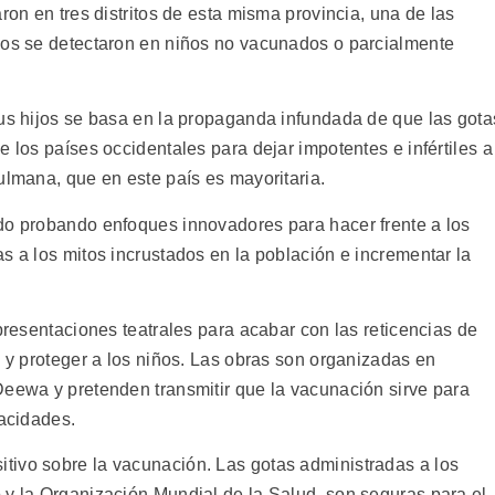
ron en tres distritos de esta misma provincia, una de las
sos se detectaron en niños no vacunados o parcialmente
sus hijos se basa en la propaganda infundada de que las gota
e los países occidentales para dejar impotentes e infértiles a
ulmana, que en este país es mayoritaria.
do probando enfoques innovadores para hacer frente a los
s a los mitos incrustados en la población e incrementar la
epresentaciones teatrales para acabar con las reticencias de
o y proteger a los niños. Las obras son organizadas en
Deewa y pretenden transmitir que la vacunación sirve para
pacidades.
tivo sobre la vacunación. Las gotas administradas a los
 y la Organización Mundial de la Salud, son seguras para el