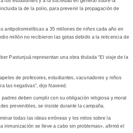
 a los estudiantes y a la sociedad en general sobre la
incluida la de la polio, para prevenir la propagación de
 antipoliomielíticas a 35 millones de niños cada año en
io millón no recibieron las gotas debido a la reticencia de
ber Pastunjuá representan una obra titulada “El viaje de la
 papeles de profesores, estudiantes, vacunadores y niños
ra las negativas”, dijo Naveed.
s padres deben cumplir con su obligación religiosa y moral
des prevenibles, se insiste durante la campaña.
inar todas las ideas erróneas y los mitos sobre la
la inmunización se lleve a cabo sin problemas», afirmó el